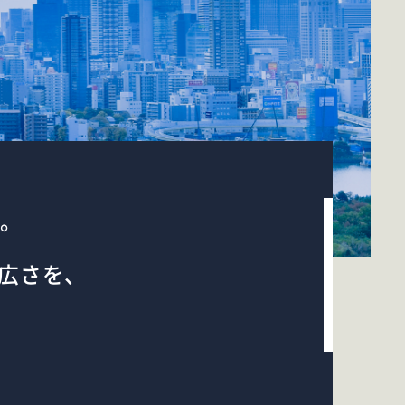
。
広さを、