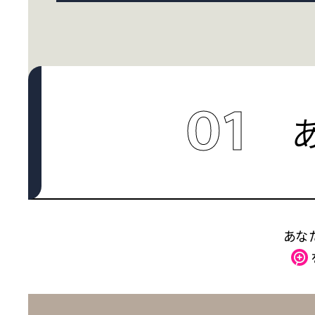
01
あな