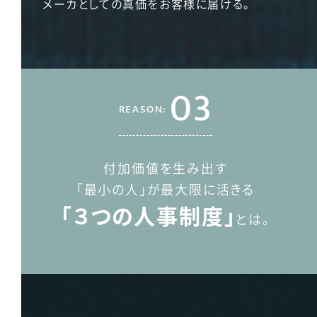
メーカとしての真価をお客様に届ける。
03
REASON:
付加価値を生み出す
「最小の人」が最大限に活きる
「３つの人事制度」
とは。