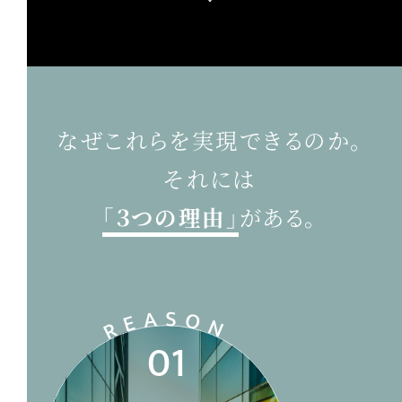
なぜこれらを実現できるのか。
それには
「３つの理由」
がある。
REAS
ON
01