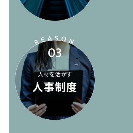
REASO
N
03
人材を活かす
人事制度