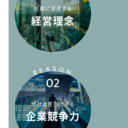
社員に浸透する
経営理念
REASO
N
02
他社と差別化する
企業競争力