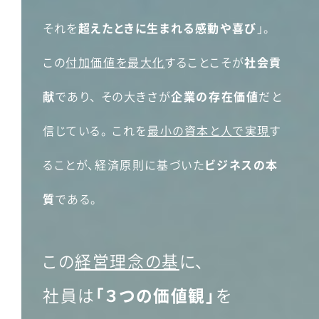
それを
超えたときに生まれる感動や喜び
」。
この
付加価値を最大化
することこそが
社会貢
献
であり、
その大きさが
企業の存在価値
だと
信じている。
これを
最小の資本と人で実現
す
ることが、経済原則に基づいた
ビジネスの本
質
である。
この
経営理念の基
に、
社員は
「３つの価値観」
を