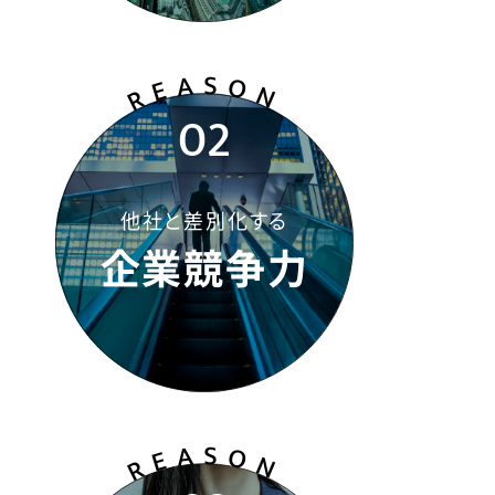
REASO
N
02
他社と差別化する
企業競争力
REASO
N