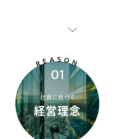
REAS
ON
01
社員に根付く
経営理念