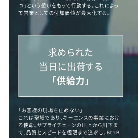
つ」という想いをもって行動する。これによっ
て営業としての付加価値が最大化する。
求められた
当日に出荷する
「
供給力
」
「お客様の現場を止めない」
これは聖域であり、キーエンスの事業におけ
る使命。サプライチェーンの川上から川下ま
で、品質とスピードを極限まで追求し、BtoB