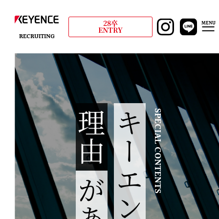
28卒
MENU
ENTRY
RECRUITING
理由
SPECIAL CONTENTS