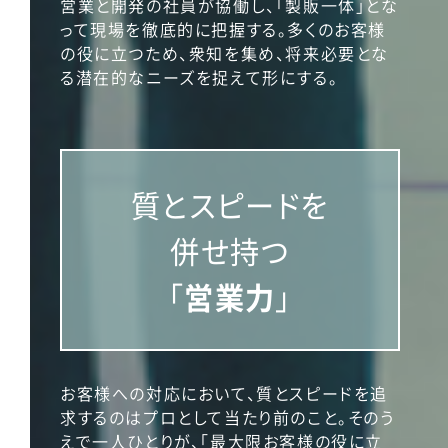
営業と開発の社員が協働し、「製販一体」とな
って現場を徹底的に把握する。多くのお客様
の役に立つため、衆知を集め、将来必要とな
る潜在的なニーズを捉えて形にする。
質とスピードを
併せ持つ
「
営業力
」
お客様への対応において、質とスピードを追
求するのはプロとして当たり前のこと。そのう
えで一人ひとりが、「最大限お客様の役に立