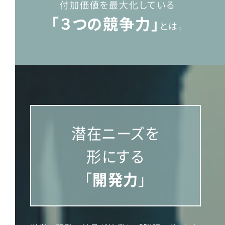
付加価値を最大化している
「３つの競争力」
とは。
潜在ニーズを
形にする
「
開発力
」