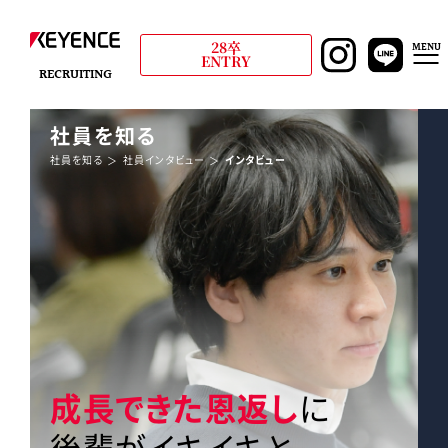
28卒
MENU
ENTRY
RECRUITING
社員を知る
社員を知る
社員インタビュー
インタビュー
成長できた恩返し
に
後輩がイキイキと