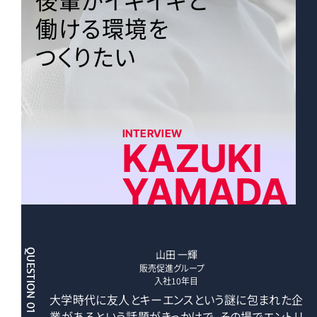
働ける環境を
つくりたい
INTERVIEW
KAZUKI
YAMADA
QUESTION 01
山田 一輝
販売促進グループ
入社10年目
大学時代に友人とキーエンスという謎に包まれた企
業があるという話題がきっかけで、その場でエントリ