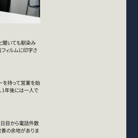
タと聞いても馴染み
装フィルムに印字さ
ーを持って営業を始
、1年後には一人で
2日目から電話件数
改善の余地がありま