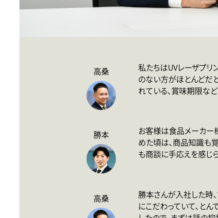
私たちはUVレーザプリ
高桑
のない方がほとんどだ
れている、賞味期限など
お客様は食品メーカー
勝本
めた頃は、商品知識も覚
も商談に手応えを感じら
勝本さんが入社した時、
高桑
にこだわっていて、とん
したので、まずは話の抑