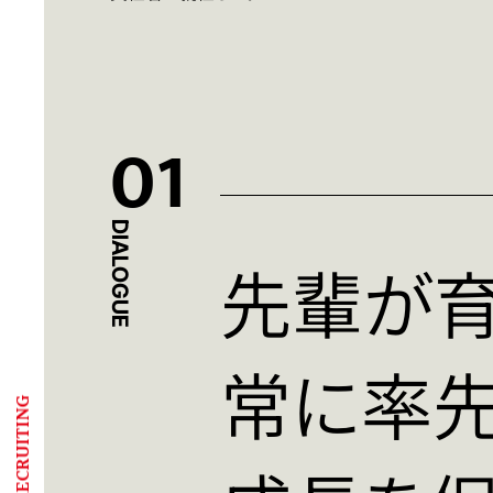
01
DIALOGUE
先輩が育
常に率