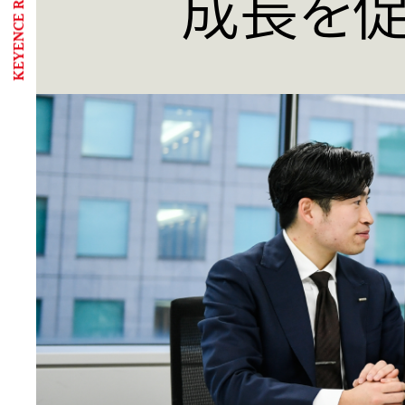
KEYENCE RECRUITING
成長を促